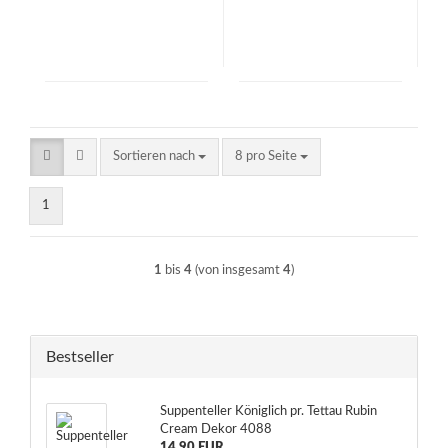
Sortieren nach
pro Seite
Sortieren nach
8 pro Seite
1
1
bis
4
(von insgesamt
4
)
Bestseller
Suppenteller Königlich pr. Tettau Rubin
Cream Dekor 4088
14,90 EUR