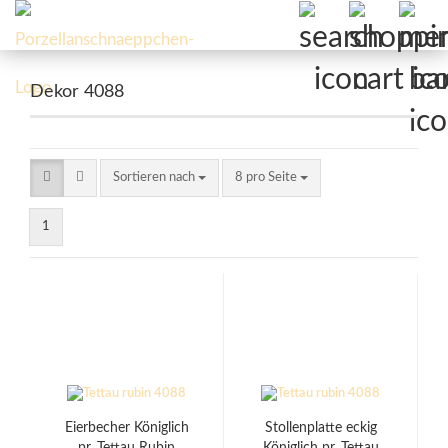
Dekor 4088
Sortieren nach
pro Seite
Sortieren nach
8 pro Seite
1
Eierbecher Königlich
Stollenplatte eckig