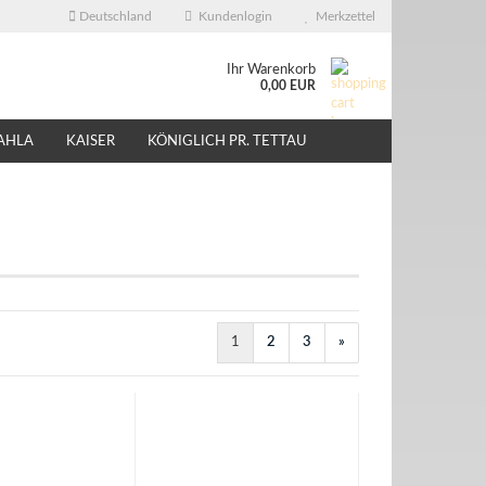
Deutschland
Kundenlogin
Merkzettel
Ihr Warenkorb
0,00 EUR
AHLA
KAISER
KÖNIGLICH PR. TETTAU
ÜBER UNS
EBAY - SHOP
1
2
3
»