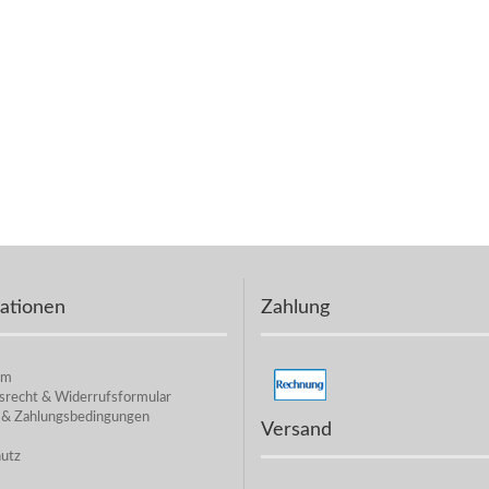
ationen
Zahlung
um
srecht & Widerrufsformular
 & Zahlungsbedingungen
Versand
utz