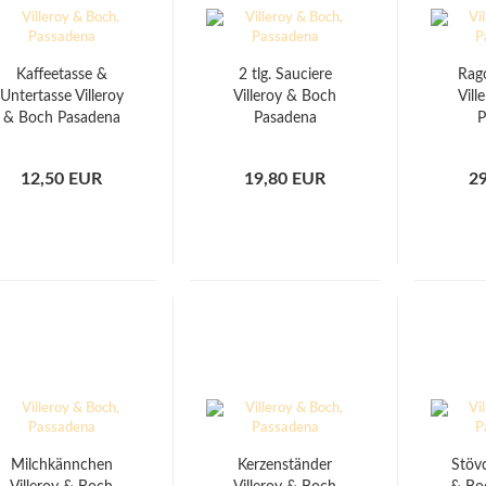
Kaffeetasse &
2 tlg. Sauciere
Rag
Untertasse Villeroy
Villeroy & Boch
Vill
& Boch Pasadena
Pasadena
P
12,50 EUR
19,80 EUR
2
Milchkännchen
Kerzenständer
Stövc