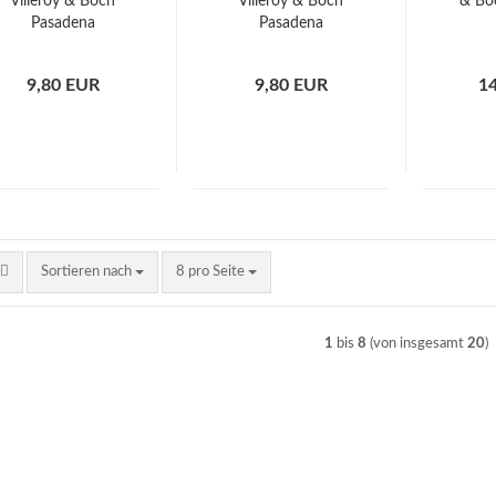
Villeroy & Boch
Villeroy & Boch
& Bo
Pasadena
Pasadena
9,80 EUR
9,80 EUR
1
Sortieren nach
pro Seite
Sortieren nach
8 pro Seite
1
bis
8
(von insgesamt
20
)