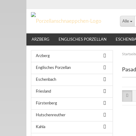
Alle
ARZBERG
ENGLISCHES PORZELLAN
ESCHENB
LINDNER
NIKKO
ROSENTHAL
THOMAS
Startseit
Arzberg
Englisches Porzellan
Pasa
Eschenbach
Friesland
Fürstenberg
Hutschenreuther
Kahla