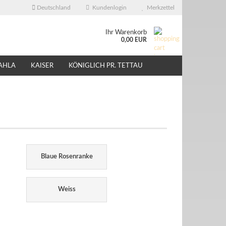
Deutschland
Kundenlogin
Merkzettel
Ihr Warenkorb
0,00 EUR
AHLA
KAISER
KÖNIGLICH PR. TETTAU
ÜBER UNS
EBAY - SHOP
Blaue Rosenranke
Weiss