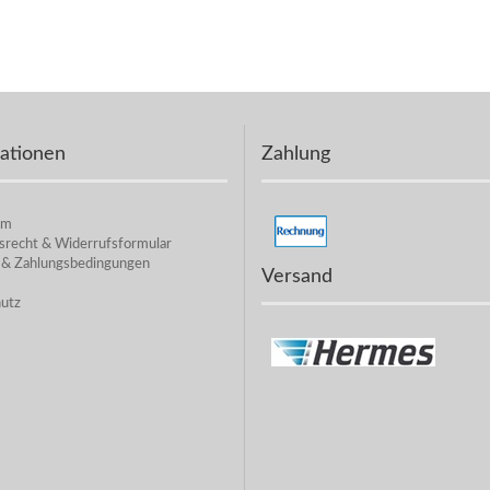
ationen
Zahlung
um
srecht & Widerrufsformular
 & Zahlungsbedingungen
Versand
utz