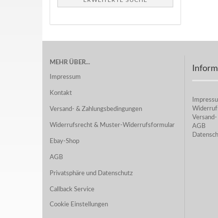
ERWEITERTE SUCHE
MEHR ÜBER...
Inform
Impressum
Kontakt
Impress
Widerruf
Versand- & Zahlungsbedingungen
Versand-
Widerrufsrecht & Muster-Widerrufsformular
AGB
Datensch
Ebay-Shop
AGB
Privatsphäre und Datenschutz
Callback Service
Cookie Einstellungen