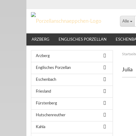
Alle
ARZBERG
ENGLISCHES PORZELLAN
ESCHENB
LINDNER
NIKKO
ROSENTHAL
THOMAS
Startseit
Arzberg
Englisches Porzellan
Julia
Eschenbach
Friesland
Fürstenberg
Hutschenreuther
Kahla