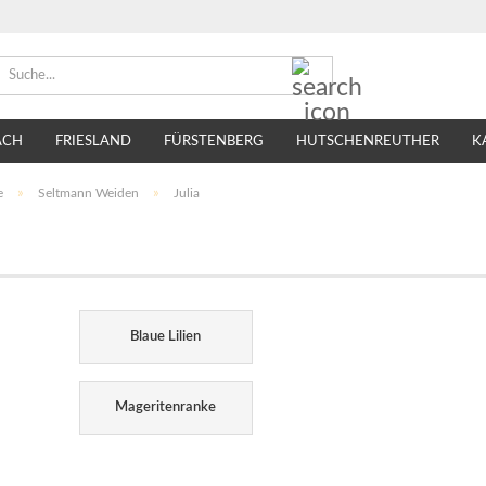
Suche...
ACH
FRIESLAND
FÜRSTENBERG
HUTSCHENREUTHER
K
TIRSCHENREUTH
VILLEROY & BOCH
SELTMANN WEIDEN
e
»
Seltmann Weiden
»
Julia
Blaue Lilien
Mageritenranke