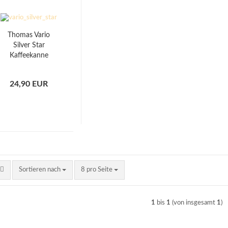
Thomas Vario
Silver Star
Kaffeekanne
24,90 EUR
Sortieren nach
pro Seite
Sortieren nach
8 pro Seite
1
bis
1
(von insgesamt
1
)