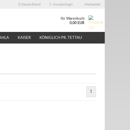
Deutschland
Kundenlogin
Merkzettel
Ihr Warenkorb
0,00 EUR
AHLA
KAISER
KÖNIGLICH PR. TETTAU
ÜBER UNS
EBAY - SHOP
1