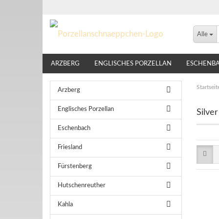
Alle
ARZBERG
ENGLISCHES PORZELLAN
ESCHENB
LINDNER
NIKKO
ROSENTHAL
THOMAS
Startseit
Arzberg
Englisches Porzellan
Silver
Eschenbach
Friesland
Fürstenberg
Hutschenreuther
Kahla