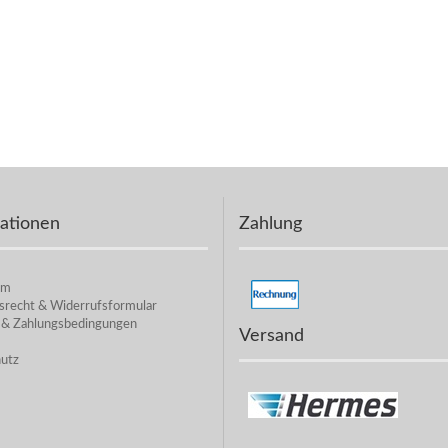
ationen
Zahlung
um
srecht & Widerrufsformular
 & Zahlungsbedingungen
Versand
utz