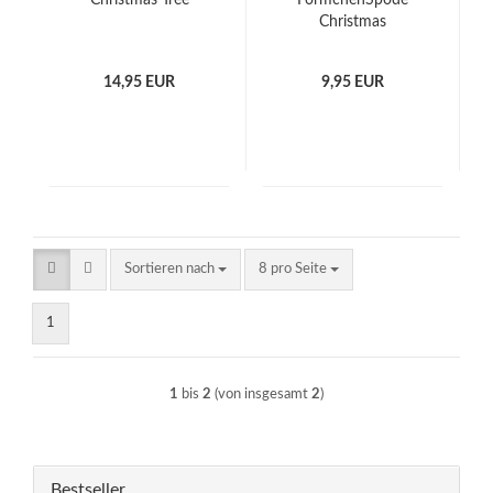
Christmas Tree
FörmchenSpode
Christmas
14,95 EUR
9,95 EUR
Sortieren nach
pro Seite
Sortieren nach
8 pro Seite
1
1
bis
2
(von insgesamt
2
)
Bestseller