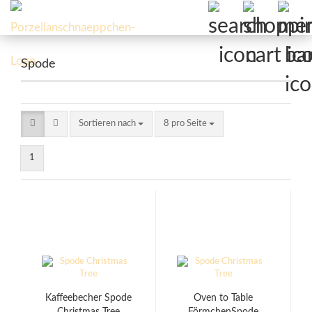
Spode
Sortieren nach
pro Seite
Sortieren nach
8 pro Seite
1
Kaffeebecher Spode
Oven to Table