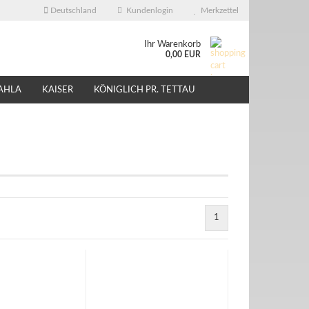
Deutschland
Kundenlogin
Merkzettel
Ihr Warenkorb
0,00 EUR
AHLA
KAISER
KÖNIGLICH PR. TETTAU
ÜBER UNS
EBAY - SHOP
1