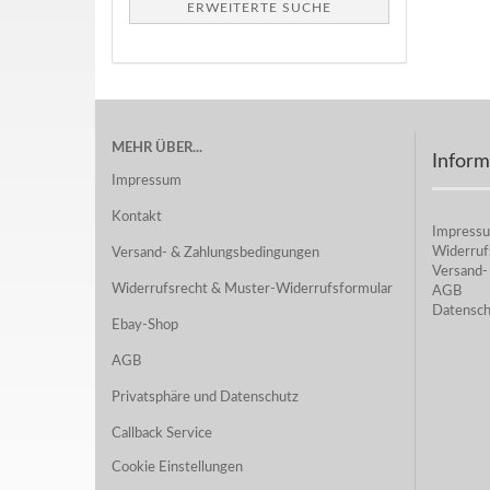
ERWEITERTE SUCHE
MEHR ÜBER...
Inform
Impressum
Kontakt
Impress
Widerruf
Versand- & Zahlungsbedingungen
Versand-
Widerrufsrecht & Muster-Widerrufsformular
AGB
Datensch
Ebay-Shop
AGB
Privatsphäre und Datenschutz
Callback Service
Cookie Einstellungen