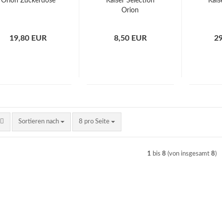
Orion Zuckerdose
Kaiser Selection
Kais
Orion
19,80 EUR
8,50 EUR
2
Sortieren nach
pro Seite
Sortieren nach
8 pro Seite
1
bis
8
(von insgesamt
8
)