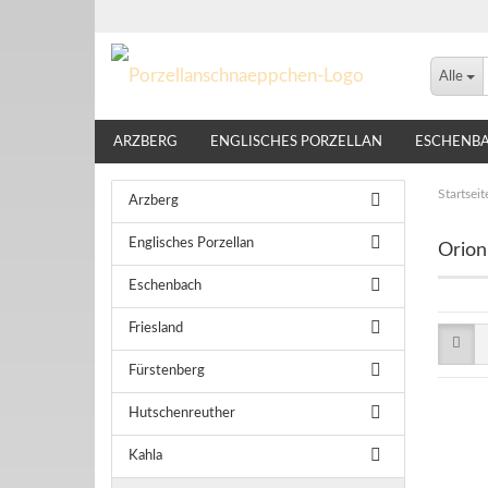
Alle
ARZBERG
ENGLISCHES PORZELLAN
ESCHENB
LINDNER
NIKKO
ROSENTHAL
THOMAS
Startseit
Arzberg
Englisches Porzellan
Orion
Eschenbach
Friesland
Fürstenberg
Hutschenreuther
Kahla