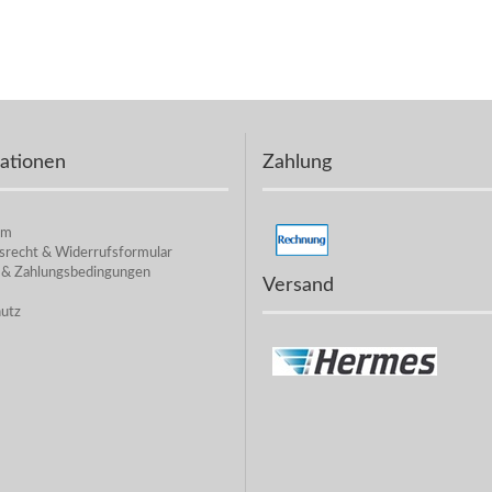
ationen
Zahlung
um
srecht & Widerrufsformular
 & Zahlungsbedingungen
Versand
utz