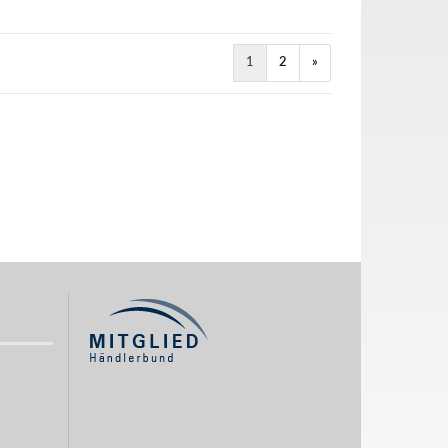
1
2
»