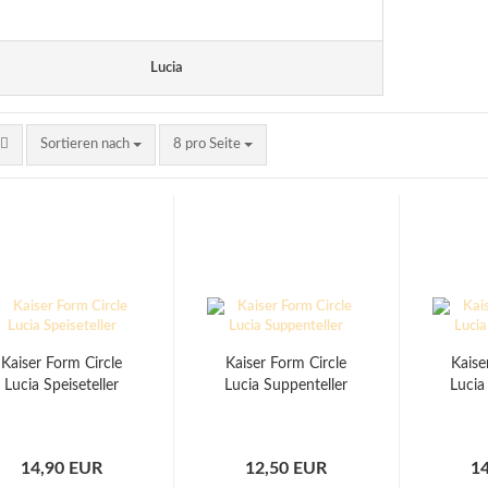
Lucia
Sortieren nach
pro Seite
Sortieren nach
8 pro Seite
Kaiser Form Circle
Kaiser Form Circle
Kaise
Lucia Speiseteller
Lucia Suppenteller
Lucia
14,90 EUR
12,50 EUR
1