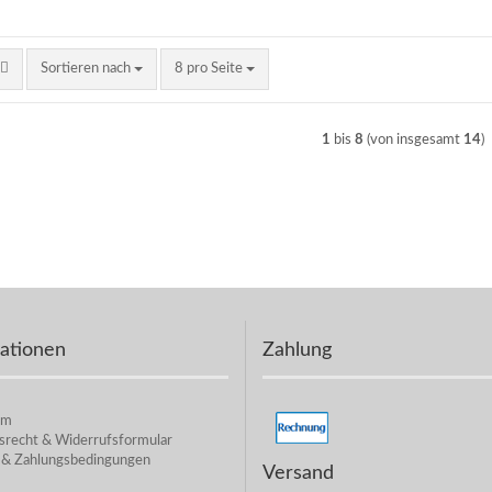
Sortieren nach
pro Seite
Sortieren nach
8 pro Seite
1
bis
8
(von insgesamt
14
)
ationen
Zahlung
um
srecht & Widerrufsformular
 & Zahlungsbedingungen
Versand