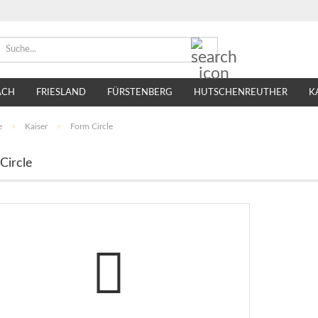
Suche...
ACH
FRIESLAND
FÜRSTENBERG
HUTSCHENREUTHER
K
TIRSCHENREUTH
VILLEROY & BOCH
SELTMANN WEIDEN
e
»
Kaiser
»
Form Circle
Circle