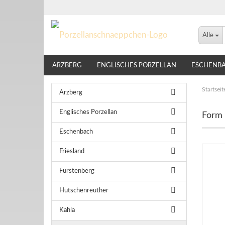
Alle
ARZBERG
ENGLISCHES PORZELLAN
ESCHENB
LINDNER
NIKKO
ROSENTHAL
THOMAS
Startseit
Arzberg
Englisches Porzellan
Form 
Eschenbach
Friesland
Fürstenberg
Hutschenreuther
Kahla