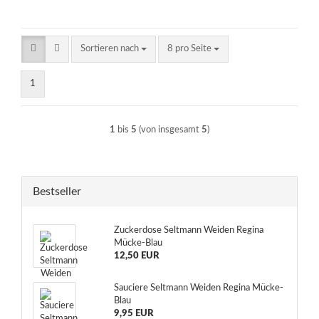
Sortieren nach
pro Seite
Sortieren nach
8 pro Seite
1
1
bis
5
(von insgesamt
5
)
Bestseller
Zuckerdose Seltmann Weiden Regina
Mücke-Blau
12,50 EUR
Sauciere Seltmann Weiden Regina Mücke-
Blau
9,95 EUR