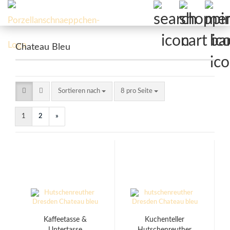
Chateau Bleu
Sortieren nach
pro Seite
Sortieren nach
8 pro Seite
1
2
»
Kaffeetasse &
Kuchenteller