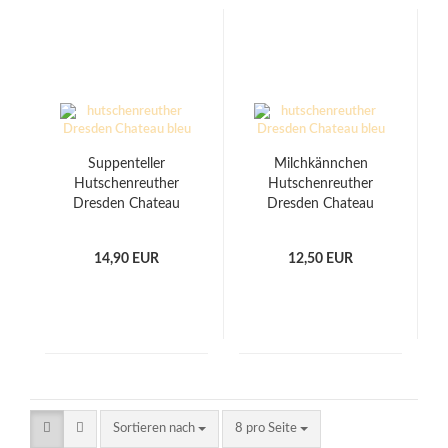
Suppenteller
Milchkännchen
Hutschenreuther
Hutschenreuther
Dresden Chateau
Dresden Chateau
Bleu
Bleu
14,90 EUR
12,50 EUR
Sortieren nach
pro Seite
Sortieren nach
8 pro Seite