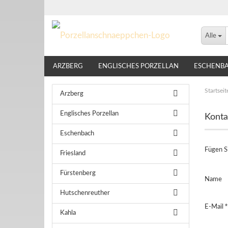
Alle
ARZBERG
ENGLISCHES PORZELLAN
ESCHENB
LINDNER
NIKKO
ROSENTHAL
THOMAS
Startseit
Arzberg
Englisches Porzellan
Konta
Eschenbach
Fügen Si
Friesland
Fürstenberg
KONTA
Name
Hutschenreuther
E-Mail
Kahla