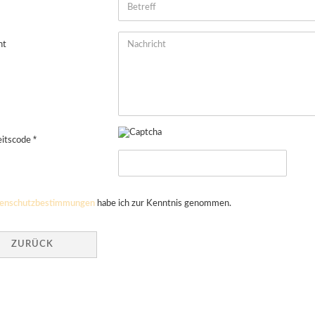
ht
eitscode
SCHUTZBESTIMMUNGEN
enschutzbestimmungen
habe ich zur Kenntnis genommen.
ZURÜCK