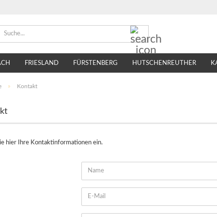
Suche...
ACH
FRIESLAND
FÜRSTENBERG
HUTSCHENREUTHER
K
TIRSCHENREUTH
VILLEROY & BOCH
SELTMANN WEIDEN
e
»
Kontakt
kt
e hier Ihre Kontaktinformationen ein.
KT