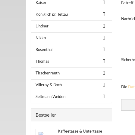
Kaiser
Betreff
Königlich pr. Tettau
Nachric
Lindner
Nikko
Rosenthal
Sicherh
Thomas
Tirschenreuth
Villeroy & Boch
DATEN
Die
Dat
Seltmann Weiden
Bestseller
Kaffeetasse & Untertasse