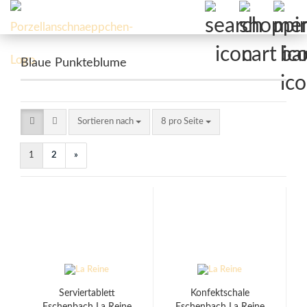
Blaue Punkteblume
Sortieren nach
pro Seite
Sortieren nach
8 pro Seite
1
2
»
Serviertablett
Konfektschale