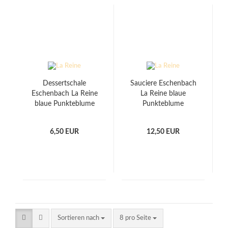
Dessertschale
Sauciere Eschenbach
Eschenbach La Reine
La Reine blaue
blaue Punkteblume
Punkteblume
6,50 EUR
12,50 EUR
Sortieren nach
pro Seite
Sortieren nach
8 pro Seite