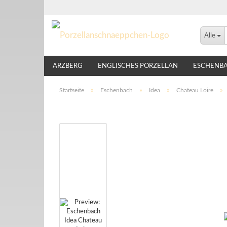
Alle
ARZBERG
ENGLISCHES PORZELLAN
ESCHENB
LINDNER
NIKKO
ROSENTHAL
THOMAS
Startseite
»
Eschenbach
»
Idea
»
Chateau Loire
»