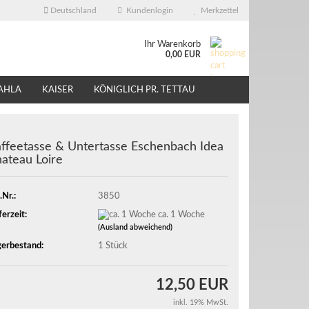
Deutschland
Kundenlogin
Merkzettel
Ihr Warenkorb
0,00 EUR
AHLA
KAISER
KÖNIGLICH PR. TETTAU
ÜBER UNS
EBAY - SHOP
ffeetasse & Untertasse Eschenbach Idea
ateau Loire
.Nr.:
3850
ferzeit:
ca. 1 Woche
(Ausland abweichend)
erbestand:
1
Stück
12,50 EUR
inkl. 19% MwSt.