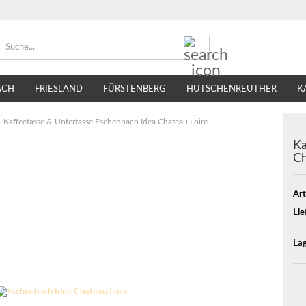
Suche...
ACH
FRIESLAND
FÜRSTENBERG
HUTSCHENREUTHER
K
TIRSCHENREUTH
VILLEROY & BOCH
SELTMANN WEIDEN
Kaffeetasse & Untertasse Eschenbach Idea Chateau Loire
Ka
Ch
Art
Lie
Lag