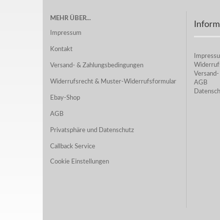
MEHR ÜBER...
Inform
Impressum
Kontakt
Impress
Widerruf
Versand- & Zahlungsbedingungen
Versand-
Widerrufsrecht & Muster-Widerrufsformular
AGB
Datensch
Ebay-Shop
AGB
Privatsphäre und Datenschutz
Callback Service
Cookie Einstellungen