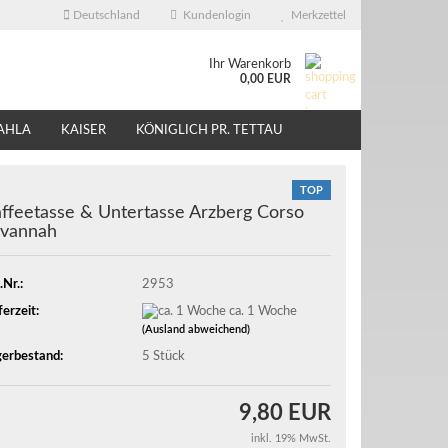
Deutschland
Kundenlogin
Merkzettel
Ihr Warenkorb
0,00 EUR
AHLA
KAISER
KÖNIGLICH PR. TETTAU
ÜBER UNS
EBAY - SHOP
TOP
ffeetasse & Untertasse Arzberg Corso
vannah
.Nr.:
2953
ferzeit:
ca. 1 Woche
(Ausland abweichend)
erbestand:
5
Stück
9,80 EUR
inkl. 19% MwSt.