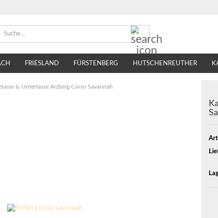
Suche...
ACH
FRIESLAND
FÜRSTENBERG
HUTSCHENREUTHER
K
TIRSCHENREUTH
VILLEROY & BOCH
SELTMANN WEIDEN
etasse & Untertasse Arzberg Corso Savannah
Ka
Sa
Art
Lie
Lag