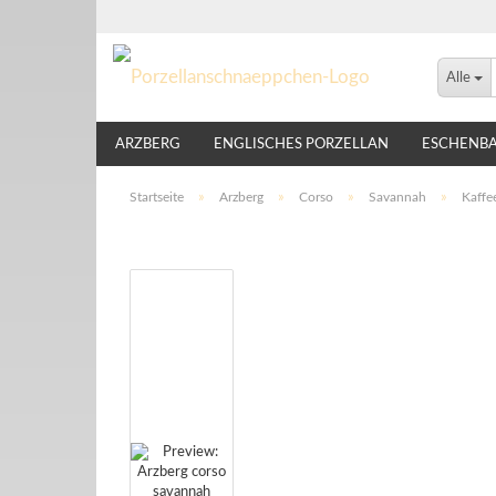
Alle
ARZBERG
ENGLISCHES PORZELLAN
ESCHENB
LINDNER
NIKKO
ROSENTHAL
THOMAS
Startseite
»
Arzberg
»
Corso
»
Savannah
»
Kaffe