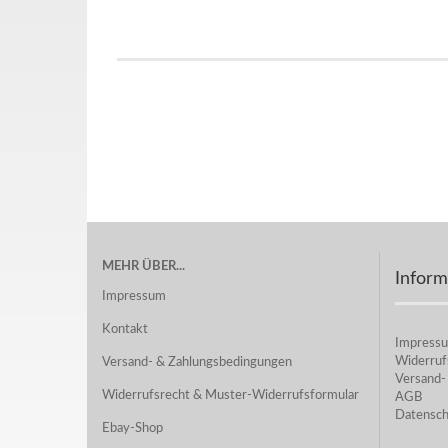
MEHR ÜBER...
Inform
Impressum
Kontakt
Impress
Widerruf
Versand- & Zahlungsbedingungen
Versand-
Widerrufsrecht & Muster-Widerrufsformular
AGB
Datensch
Ebay-Shop