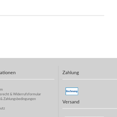
ationen
Zahlung
um
srecht & Widerrufsformular
 & Zahlungsbedingungen
Versand
utz