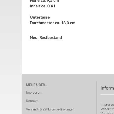
Höhe ca. 9,5 cm
Inhalt ca. 0,4 l
Untertasse
Durchmesser ca. 18,0 cm
Neu: Restbestand
MEHR ÜBER...
Inform
Impressum
Kontakt
Impress
Widerruf
Versand- & Zahlungsbedingungen
Versand-