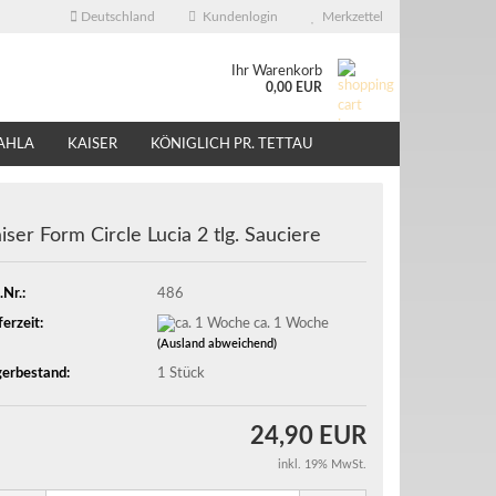
Deutschland
Kundenlogin
Merkzettel
Ihr Warenkorb
0,00 EUR
AHLA
KAISER
KÖNIGLICH PR. TETTAU
ÜBER UNS
EBAY - SHOP
iser Form Circle Lucia 2 tlg. Sauciere
.Nr.:
486
ferzeit:
ca. 1 Woche
(Ausland abweichend)
erbestand:
1
Stück
24,90 EUR
inkl. 19% MwSt.