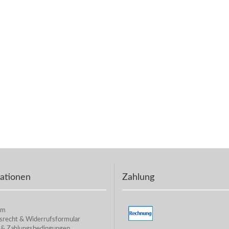
ationen
Zahlung
um
srecht & Widerrufsformular
 & Zahlungsbedingungen