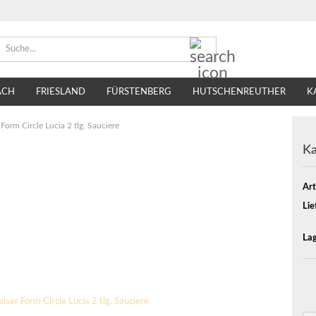
Suche...
ACH
FRIESLAND
FÜRSTENBERG
HUTSCHENREUTHER
K
TIRSCHENREUTH
VILLEROY & BOCH
SELTMANN WEIDEN
 Form Circle Lucia 2 tlg. Sauciere
Ka
Art
Lie
Lag