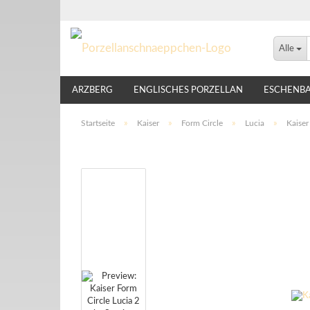
Alle
ARZBERG
ENGLISCHES PORZELLAN
ESCHENB
LINDNER
NIKKO
ROSENTHAL
THOMAS
Startseite
»
Kaiser
»
Form Circle
»
Lucia
»
Kaiser