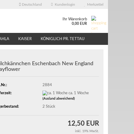
Deutschland
Kundenlogin
Merkzettel
Ihr Warenkorb
0,00 EUR
AHLA
KAISER
KÖNIGLICH PR. TETTAU
ÜBER UNS
EBAY - SHOP
lchkännchen Eschenbach New England
ayflower
.Nr.:
2884
ferzeit:
ca. 1 Woche
(Ausland abweichend)
erbestand:
2
Stück
12,50 EUR
inkl. 19% MwSt.