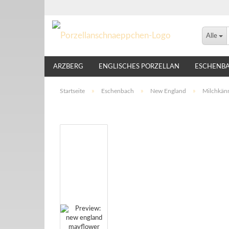
Alle
ARZBERG
ENGLISCHES PORZELLAN
ESCHENB
LINDNER
NIKKO
ROSENTHAL
THOMAS
Startseite
»
Eschenbach
»
New England
»
Milchkän