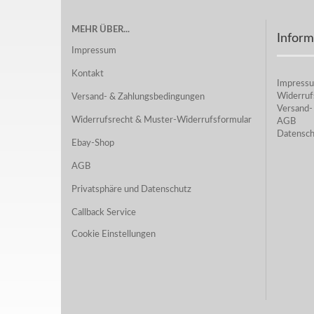
MEHR ÜBER...
Inform
Impressum
Kontakt
Impress
Widerruf
Versand- & Zahlungsbedingungen
Versand-
Widerrufsrecht & Muster-Widerrufsformular
AGB
Datensch
Ebay-Shop
AGB
Privatsphäre und Datenschutz
Callback Service
Cookie Einstellungen