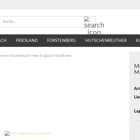
Suche...
ACH
FRIESLAND
FÜRSTENBERG
HUTSCHENREUTHER
K
TIRSCHENREUTH
VILLEROY & BOCH
SELTMANN WEIDEN
nchen Eschenbach New England Mayflower
Mi
M
Art
Lie
Lag