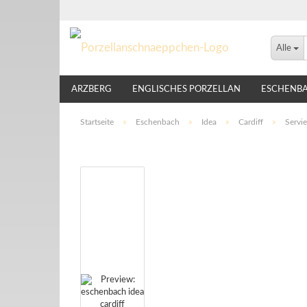
Alle
ARZBERG
ENGLISCHES PORZELLAN
ESCHENB
LINDNER
NIKKO
ROSENTHAL
THOMAS
Startseite
»
Eschenbach
»
Idea
»
Cardiff
»
Servi