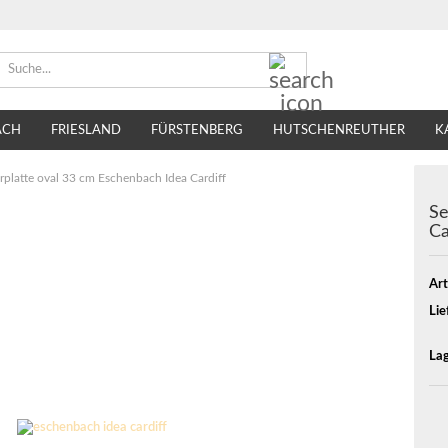
Suche...
ACH
FRIESLAND
FÜRSTENBERG
HUTSCHENREUTHER
K
TIRSCHENREUTH
VILLEROY & BOCH
SELTMANN WEIDEN
erplatte oval 33 cm Eschenbach Idea Cardiff
Se
Ca
Art
Lie
Lag