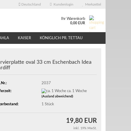
Deutschland
Kundenlogin
Merkzettel
Ihr Warenkorb
0,00 EUR
AHLA
KAISER
KÖNIGLICH PR. TETTAU
ÜBER UNS
EBAY - SHOP
rvierplatte oval 33 cm Eschenbach Idea
rdiff
.Nr.:
2037
ferzeit:
ca. 1 Woche
(Ausland abweichend)
erbestand:
1
Stück
19,80 EUR
inkl. 19% MwSt.