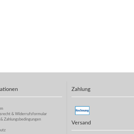
ationen
Zahlung
um
srecht & Widerrufsformular
 & Zahlungsbedingungen
Versand
utz