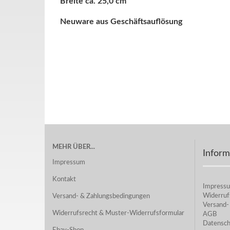
Breite ca. 25,0 cm
Neuware aus Geschäftsauflösung
MEHR ÜBER...
Inform
Impressum
Kontakt
Impress
Widerruf
Versand- & Zahlungsbedingungen
Versand-
Widerrufsrecht & Muster-Widerrufsformular
AGB
Datensch