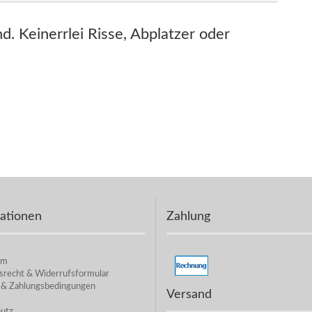
d. Keinerrlei Risse, Abplatzer oder
ationen
Zahlung
um
srecht & Widerrufsformular
 & Zahlungsbedingungen
Versand
utz