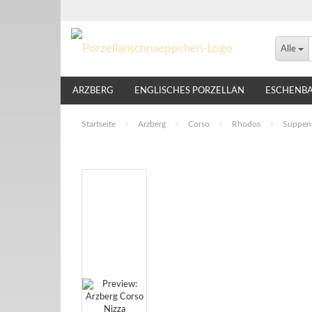
Alle
ARZBERG
ENGLISCHES PORZELLAN
ESCHENB
LINDNER
NIKKO
ROSENTHAL
THOMAS
Startseite
»
Arzberg
»
Corso
»
Rhodos
»
Suppen-