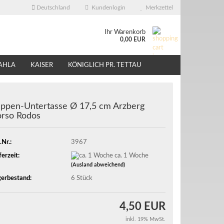
Deutschland
Kundenlogin
Merkzettel
Ihr Warenkorb
0,00 EUR
AHLA
KAISER
KÖNIGLICH PR. TETTAU
ÜBER UNS
EBAY - SHOP
ppen-Untertasse Ø 17,5 cm Arzberg
rso Rodos
.Nr.:
3967
ferzeit:
ca. 1 Woche
(Ausland abweichend)
erbestand:
6
Stück
4,50 EUR
inkl. 19% MwSt.