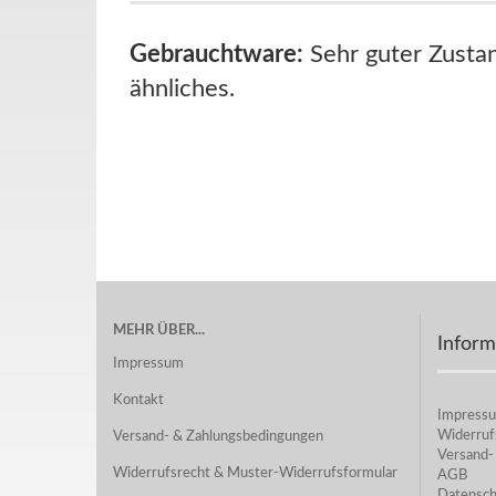
Gebrauchtware:
Sehr guter Zustan
ähnliches.
MEHR ÜBER...
Inform
Impressum
Kontakt
Impress
Widerruf
Versand- & Zahlungsbedingungen
Versand-
Widerrufsrecht & Muster-Widerrufsformular
AGB
Datensch