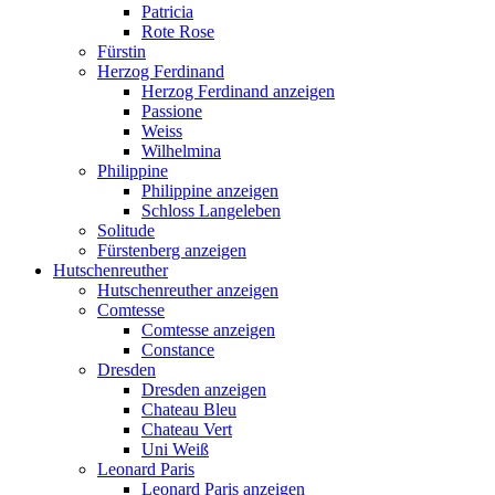
Patricia
Rote Rose
Fürstin
Herzog Ferdinand
Herzog Ferdinand anzeigen
Passione
Weiss
Wilhelmina
Philippine
Philippine anzeigen
Schloss Langeleben
Solitude
Fürstenberg anzeigen
Hutschenreuther
Hutschenreuther anzeigen
Comtesse
Comtesse anzeigen
Constance
Dresden
Dresden anzeigen
Chateau Bleu
Chateau Vert
Uni Weiß
Leonard Paris
Leonard Paris anzeigen