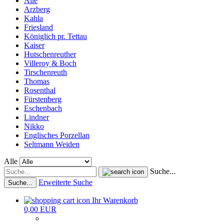
Alle
Arzberg
Kahla
Friesland
Königlich pr. Tettau
Kaiser
Hutschenreuther
Villeroy & Boch
Tirschenreuth
Thomas
Rosenthal
Fürstenberg
Eschenbach
Lindner
Nikko
Englisches Porzellan
Seltmann Weiden
Alle
Suche...
Erweiterte Suche
Suche...
Ihr Warenkorb
0,00 EUR