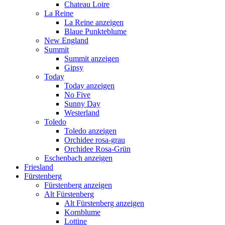
Chateau Loire
La Reine
La Reine anzeigen
Blaue Punkteblume
New England
Summit
Summit anzeigen
Gipsy
Today
Today anzeigen
No Five
Sunny Day
Westerland
Toledo
Toledo anzeigen
Orchidee rosa-grau
Orchidee Rosa-Grün
Eschenbach anzeigen
Friesland
Fürstenberg
Fürstenberg anzeigen
Alt Fürstenberg
Alt Fürstenberg anzeigen
Kornblume
Lottine