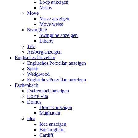
Loop anzeigen
Monis
Move
Move anzeigen
Move weiss
Swingline
Swingline anzeigen
Liberty
Tric
Arzberg anzeigen
Englisches Porzellan
Englisches Porzellan anzeigen
Spode
Wedgwood
Englisches Porzellan anzeigen
Eschenbach
Eschenbach anzeigen
Dolce Vita
Domus
Domus anzeigen
Manhattan
Idea
Idea anzeigen
Buckingham
Cardiff