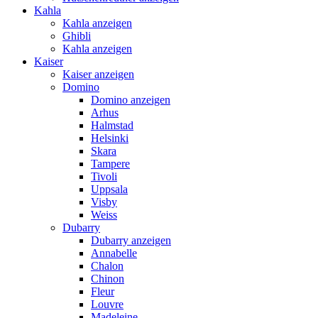
Kahla
Kahla anzeigen
Ghibli
Kahla anzeigen
Kaiser
Kaiser anzeigen
Domino
Domino anzeigen
Arhus
Halmstad
Helsinki
Skara
Tampere
Tivoli
Uppsala
Visby
Weiss
Dubarry
Dubarry anzeigen
Annabelle
Chalon
Chinon
Fleur
Louvre
Madeleine