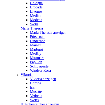
Bologna
Brocade
Livorno
Medina
Modena
Weiß
Maria Theresia
Maria Theresia anzeigen
Fürstenau
Linderhof
Mainau
Marburg
Medley
Miramare
Papillon
Schlossgarten
Windsor Rosa
Viktoria
Viktoria anzeigen
Corona
Iris
Musette
Verbena
Weiss
Hutschenreuther anzeigen