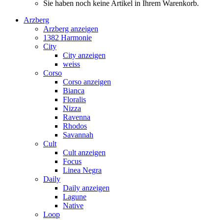
Sie haben noch keine Artikel in Ihrem Warenkorb.
Arzberg
Arzberg anzeigen
1382 Harmonie
City
City anzeigen
weiss
Corso
Corso anzeigen
Bianca
Floralis
Nizza
Ravenna
Rhodos
Savannah
Cult
Cult anzeigen
Focus
Linea Negra
Daily
Daily anzeigen
Lagune
Native
Loop