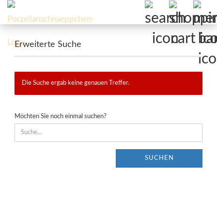
Erweiterte Suche
Die Suche ergab keine genauen Treffer.
MÖCHTEN
Möchten Sie noch einmal suchen?
SIE
NOCH
EINMAL
SUCHEN?
SUCHEN