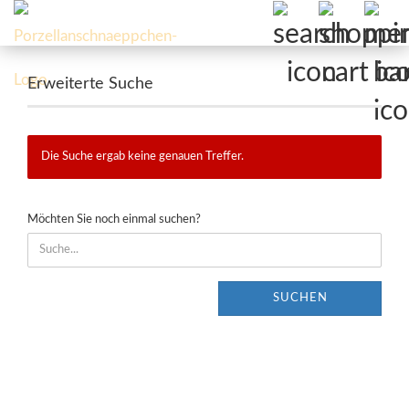
Erweiterte Suche
Die Suche ergab keine genauen Treffer.
MÖCHTEN
Möchten Sie noch einmal suchen?
SIE
NOCH
EINMAL
SUCHEN?
SUCHEN