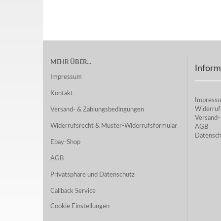
MEHR ÜBER...
Inform
Impressum
Kontakt
Impress
Widerruf
Versand- & Zahlungsbedingungen
Versand-
Widerrufsrecht & Muster-Widerrufsformular
AGB
Datensch
Ebay-Shop
AGB
Privatsphäre und Datenschutz
Callback Service
Cookie Einstellungen