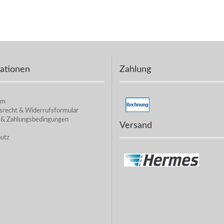
ationen
Zahlung
um
srecht & Widerrufsformular
 & Zahlungsbedingungen
Versand
utz