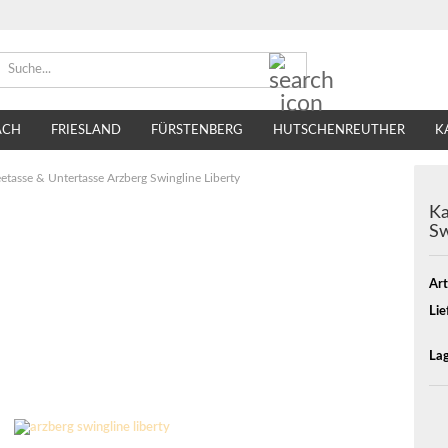
Suche...
ACH
FRIESLAND
FÜRSTENBERG
HUTSCHENREUTHER
K
TIRSCHENREUTH
VILLEROY & BOCH
SELTMANN WEIDEN
etasse & Untertasse Arzberg Swingline Liberty
Ka
Sw
Art
Lie
Lag