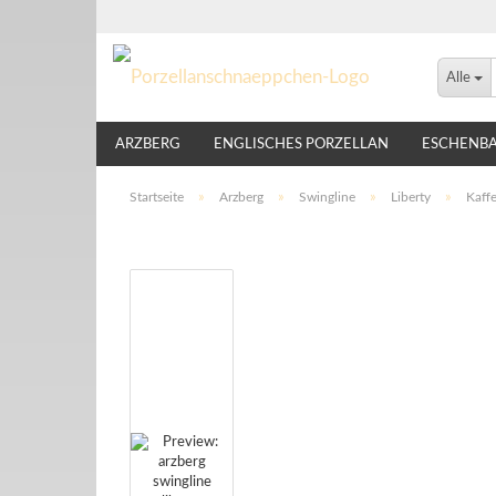
Alle
ARZBERG
ENGLISCHES PORZELLAN
ESCHENB
LINDNER
NIKKO
ROSENTHAL
THOMAS
Startseite
»
Arzberg
»
Swingline
»
Liberty
»
Kaffe