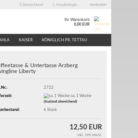
Deutschland
Kundenlogin
Merkzettel
Ihr Warenkorb
0,00 EUR
AHLA
KAISER
KÖNIGLICH PR. TETTAU
ÜBER UNS
EBAY - SHOP
ffeetasse & Untertasse Arzberg
ingline Liberty
.Nr.:
2722
ferzeit:
ca. 1 Woche
(Ausland abweichend)
erbestand:
6
Stück
12,50 EUR
inkl. 19% MwSt.