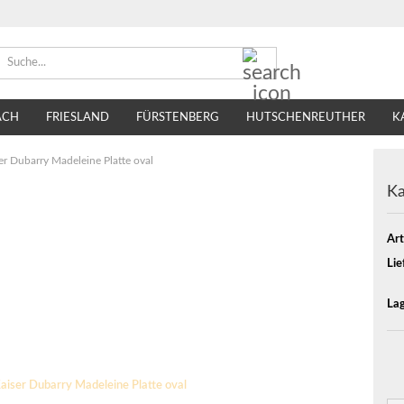
Suche...
ACH
FRIESLAND
FÜRSTENBERG
HUTSCHENREUTHER
K
TIRSCHENREUTH
VILLEROY & BOCH
SELTMANN WEIDEN
er Dubarry Madeleine Platte oval
Ka
Art
Lie
Lag