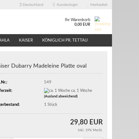
Deutschland
Kundenlogin
Merkzettel
Ihr Warenkorb
0,00 EUR
AHLA
KAISER
KÖNIGLICH PR. TETTAU
ÜBER UNS
EBAY - SHOP
iser Dubarry Madeleine Platte oval
.Nr.:
549
ferzeit:
ca. 1 Woche
(Ausland abweichend)
erbestand:
1
Stück
29,80 EUR
inkl. 19% MwSt.