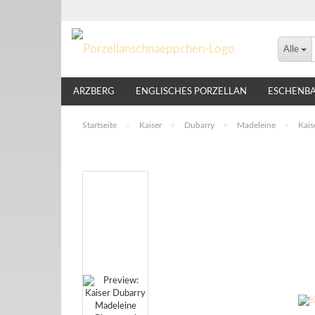
Alle
ARZBERG
ENGLISCHES PORZELLAN
ESCHENB
LINDNER
NIKKO
ROSENTHAL
THOMAS
Startseite
»
Kaiser
»
Dubarry
»
Madeleine
»
Kais