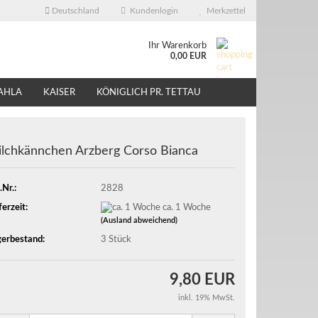
Deutschland
Kundenlogin
Merkzettel
Ihr Warenkorb
0,00 EUR
AHLA
KAISER
KÖNIGLICH PR. TETTAU
ÜBER UNS
EBAY - SHOP
lchkännchen Arzberg Corso Bianca
.Nr.:
2828
ferzeit:
ca. 1 Woche
(Ausland abweichend)
erbestand:
3
Stück
9,80 EUR
inkl. 19% MwSt.