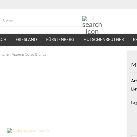
Suche...
ACH
FRIESLAND
FÜRSTENBERG
HUTSCHENREUTHER
K
TIRSCHENREUTH
VILLEROY & BOCH
SELTMANN WEIDEN
nchen Arzberg Corso Bianca
Mi
Art
Lie
Lag