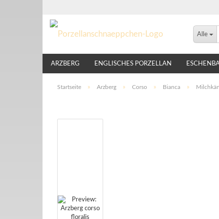
Alle
ARZBERG
ENGLISCHES PORZELLAN
ESCHENB
LINDNER
NIKKO
ROSENTHAL
THOMAS
Startseite
»
Arzberg
»
Corso
»
Bianca
»
Milchkän