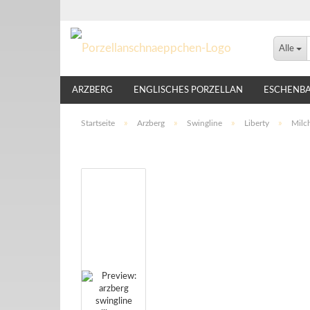
Alle
ARZBERG
ENGLISCHES PORZELLAN
ESCHENB
LINDNER
NIKKO
ROSENTHAL
THOMAS
Startseite
»
Arzberg
»
Swingline
»
Liberty
»
Milc