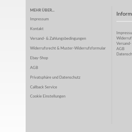
MEHR ÜBER...
Inform
Impressum
Kontakt
Impress
Widerruf
Versand- & Zahlungsbedingungen
Versand-
Widerrufsrecht & Muster-Widerrufsformular
AGB
Datensch
Ebay-Shop
AGB
Privatsphäre und Datenschutz
Callback Service
Cookie Einstellungen