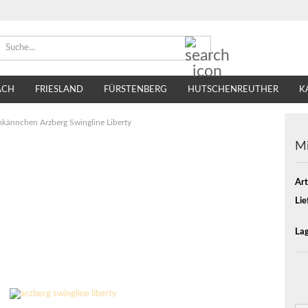
Suche...
ACH
FRIESLAND
FÜRSTENBERG
HUTSCHENREUTHER
K
TIRSCHENREUTH
VILLEROY & BOCH
SELTMANN WEIDEN
hkännchen Arzberg Swingline Liberty
Mi
Art
Lie
Lag