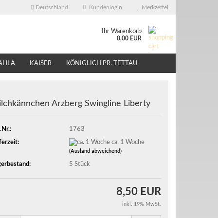
Deutschland
Kundenlogin
Merkzettel
Ihr Warenkorb
0,00 EUR
AHLA
KAISER
KÖNIGLICH PR. TETTAU
ÜBER UNS
EBAY - SHOP
lchkännchen Arzberg Swingline Liberty
.Nr.:
1763
ferzeit:
ca. 1 Woche
(Ausland abweichend)
erbestand:
5
Stück
8,50 EUR
inkl. 19% MwSt.