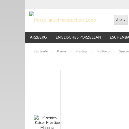
Alle
ARZBERG
ENGLISCHES PORZELLAN
ESCHENB
LINDNER
NIKKO
ROSENTHAL
THOMAS
Startseite
»
Kaiser
»
Prestige
»
Mallorca
»
Speise