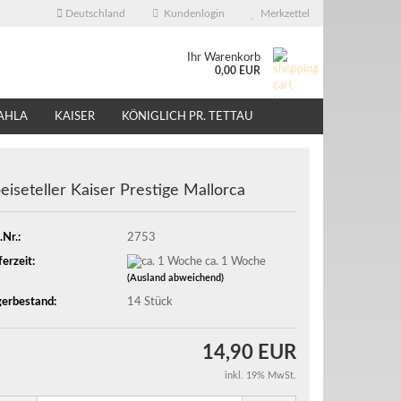
Deutschland
Kundenlogin
Merkzettel
Ihr Warenkorb
0,00 EUR
AHLA
KAISER
KÖNIGLICH PR. TETTAU
ÜBER UNS
EBAY - SHOP
eiseteller Kaiser Prestige Mallorca
.Nr.:
2753
ferzeit:
ca. 1 Woche
(Ausland abweichend)
erbestand:
14
Stück
14,90 EUR
inkl. 19% MwSt.