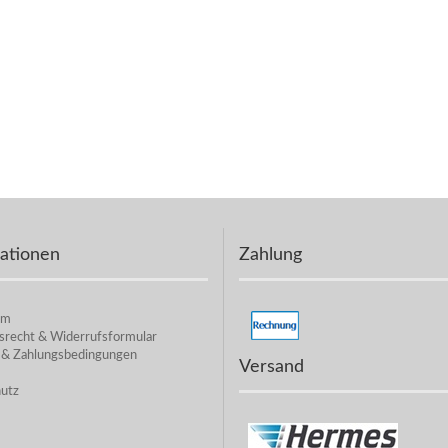
ationen
Zahlung
um
srecht & Widerrufsformular
 & Zahlungsbedingungen
Versand
utz