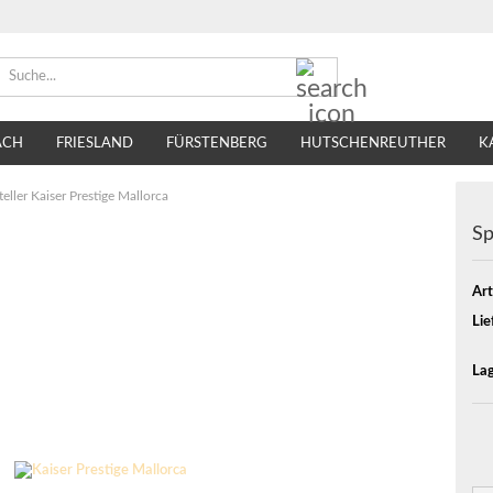
Suche...
ACH
FRIESLAND
FÜRSTENBERG
HUTSCHENREUTHER
K
TIRSCHENREUTH
VILLEROY & BOCH
SELTMANN WEIDEN
teller Kaiser Prestige Mallorca
Sp
Art
Lie
Lag