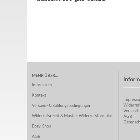
MEHR ÜBER...
Inform
Impressum
Kontakt
Impress
Widerruf
Versand- & Zahlungsbedingungen
Versand-
Widerrufsrecht & Muster-Widerrufsformular
AGB
Datensch
Ebay-Shop
AGB