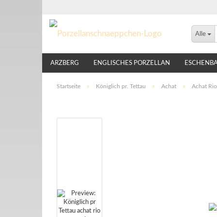
Alle
ARZBERG
ENGLISCHES PORZELLAN
ESCHENB
LINDNER
NIKKO
ROSENTHAL
THOMAS
Startseite
»
Königlich pr. Tettau
»
Achat
»
Achat Ri