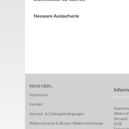
Neuware Auslaufserie
MEHR ÜBER...
Inform
Impressum
Kontakt
Impress
Widerruf
Versand- & Zahlungsbedingungen
Versand-
Widerrufsrecht & Muster-Widerrufsformular
AGB