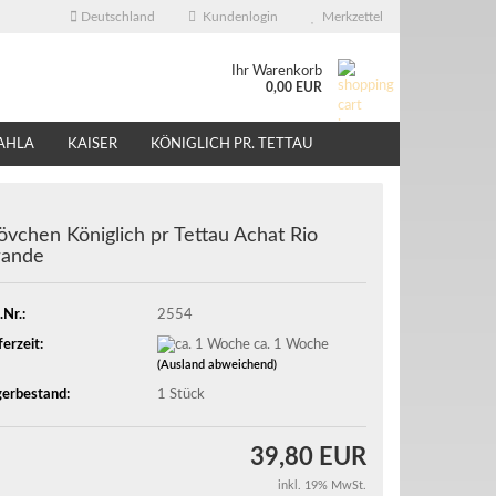
Deutschland
Kundenlogin
Merkzettel
Ihr Warenkorb
0,00 EUR
AHLA
KAISER
KÖNIGLICH PR. TETTAU
ÜBER UNS
EBAY - SHOP
övchen Königlich pr Tettau Achat Rio
rande
.Nr.:
2554
ferzeit:
ca. 1 Woche
(Ausland abweichend)
erbestand:
1
Stück
39,80 EUR
inkl. 19% MwSt.