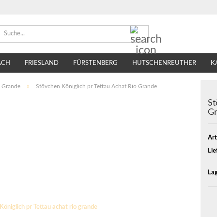
Suche...
ACH
FRIESLAND
FÜRSTENBERG
HUTSCHENREUTHER
K
TIRSCHENREUTH
VILLEROY & BOCH
SELTMANN WEIDEN
o Grande
»
Stövchen Königlich pr Tettau Achat Rio Grande
St
G
Art
Lie
Lag