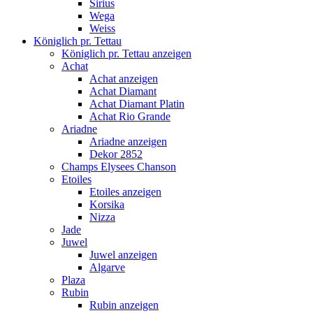
Sirius
Wega
Weiss
Königlich pr. Tettau
Königlich pr. Tettau anzeigen
Achat
Achat anzeigen
Achat Diamant
Achat Diamant Platin
Achat Rio Grande
Ariadne
Ariadne anzeigen
Dekor 2852
Champs Elysees Chanson
Etoiles
Etoiles anzeigen
Korsika
Nizza
Jade
Juwel
Juwel anzeigen
Algarve
Plaza
Rubin
Rubin anzeigen