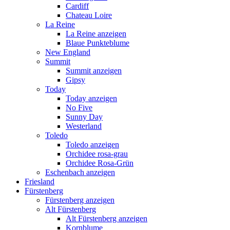
Cardiff
Chateau Loire
La Reine
La Reine anzeigen
Blaue Punkteblume
New England
Summit
Summit anzeigen
Gipsy
Today
Today anzeigen
No Five
Sunny Day
Westerland
Toledo
Toledo anzeigen
Orchidee rosa-grau
Orchidee Rosa-Grün
Eschenbach anzeigen
Friesland
Fürstenberg
Fürstenberg anzeigen
Alt Fürstenberg
Alt Fürstenberg anzeigen
Kornblume