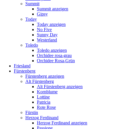
Summit
Summit anzeigen
Gipsy
Today
Today anzeigen
No Five
Sunny Day
Westerland
Toledo
Toledo anzeigen
Orchidee rosa-grau
Orchidee Rosa-Grün
Friesland
Fürstenberg
Fürstenberg anzeigen
Alt Fürstenberg
Alt Fürstenberg anzeigen
Kornblume
Lottine
Patricia
Rote Rose
Fürstin
Herzog Ferdinand
Herzog Ferdinand anzeigen
Passione