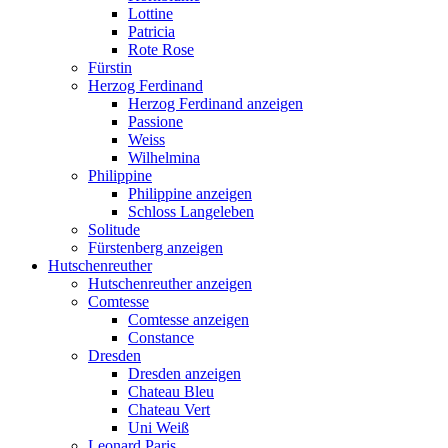
Lottine
Patricia
Rote Rose
Fürstin
Herzog Ferdinand
Herzog Ferdinand anzeigen
Passione
Weiss
Wilhelmina
Philippine
Philippine anzeigen
Schloss Langeleben
Solitude
Fürstenberg anzeigen
Hutschenreuther
Hutschenreuther anzeigen
Comtesse
Comtesse anzeigen
Constance
Dresden
Dresden anzeigen
Chateau Bleu
Chateau Vert
Uni Weiß
Leonard Paris