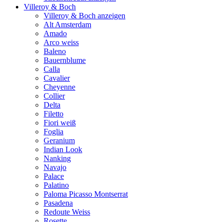
Villeroy & Boch
Villeroy & Boch anzeigen
Alt Amsterdam
Amado
Arco weiss
Baleno
Bauernblume
Calla
Cavalier
Cheyenne
Collier
Delta
Filetto
Fiori weiß
Foglia
Geranium
Indian Look
Nanking
Navajo
Palace
Palatino
Paloma Picasso Montserrat
Pasadena
Redoute Weiss
Rosette