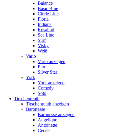
Balance
Basic Blue
Circle Line
Floria
Indiana
Rosalind
Sea Line
Surf
Visby
Weiß
Vario
Vario anzeigen
Pure
Silver Star
York
York anzeigen
Comedy
Solo
Tirschenreuth
Tirschenreuth anzeigen
Baronesse
Baronesse anzeigen
Angelique
Antoinette
Cecile