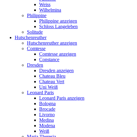
Weiss
Wilhelmina
Philippine
Philippine anzeigen
Schloss Langeleben
Solitude
Hutschenreuther
Hutschenreuther anzeigen
Comtesse
Comtesse anzeigen
Constance
Dresden
Dresden anzeigen
Chateau Bleu
Chateau Vert
Uni Weiß
Leonard Paris
Leonard Paris anzeigen
Bologna
Brocade
Livorno
Medina
Modena
Weiß
Maria Theresia