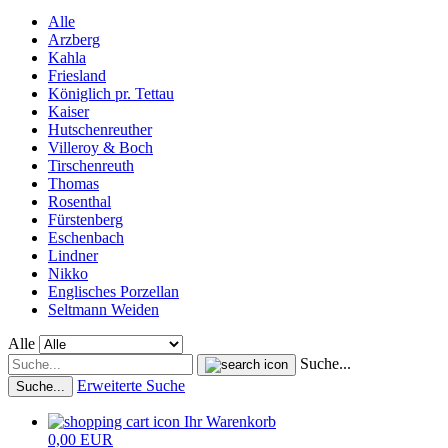
Alle
Arzberg
Kahla
Friesland
Königlich pr. Tettau
Kaiser
Hutschenreuther
Villeroy & Boch
Tirschenreuth
Thomas
Rosenthal
Fürstenberg
Eschenbach
Lindner
Nikko
Englisches Porzellan
Seltmann Weiden
Alle
Suche...
Erweiterte Suche
Suche...
Ihr Warenkorb
0,00 EUR