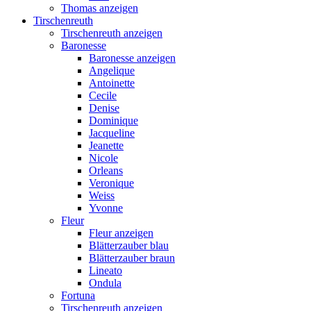
Thomas anzeigen
Tirschenreuth
Tirschenreuth anzeigen
Baronesse
Baronesse anzeigen
Angelique
Antoinette
Cecile
Denise
Dominique
Jacqueline
Jeanette
Nicole
Orleans
Veronique
Weiss
Yvonne
Fleur
Fleur anzeigen
Blätterzauber blau
Blätterzauber braun
Lineato
Ondula
Fortuna
Tirschenreuth anzeigen