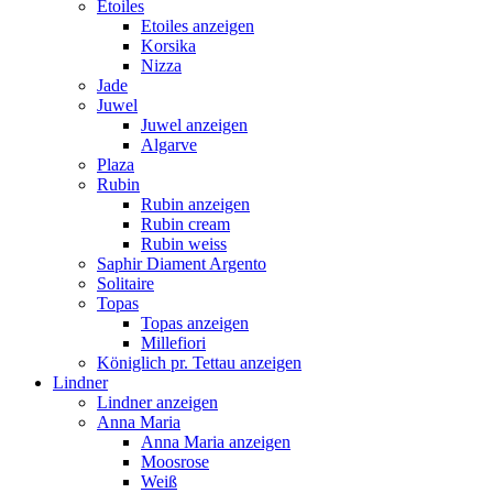
Etoiles
Etoiles anzeigen
Korsika
Nizza
Jade
Juwel
Juwel anzeigen
Algarve
Plaza
Rubin
Rubin anzeigen
Rubin cream
Rubin weiss
Saphir Diament Argento
Solitaire
Topas
Topas anzeigen
Millefiori
Königlich pr. Tettau anzeigen
Lindner
Lindner anzeigen
Anna Maria
Anna Maria anzeigen
Moosrose
Weiß