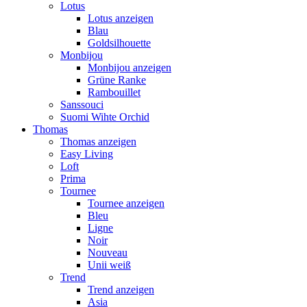
Lotus
Lotus anzeigen
Blau
Goldsilhouette
Monbijou
Monbijou anzeigen
Grüne Ranke
Rambouillet
Sanssouci
Suomi Wihte Orchid
Thomas
Thomas anzeigen
Easy Living
Loft
Prima
Tournee
Tournee anzeigen
Bleu
Ligne
Noir
Nouveau
Unii weiß
Trend
Trend anzeigen
Asia