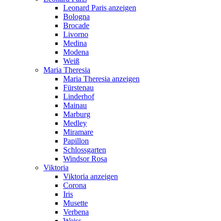
Leonard Paris anzeigen
Bologna
Brocade
Livorno
Medina
Modena
Weiß
Maria Theresia
Maria Theresia anzeigen
Fürstenau
Linderhof
Mainau
Marburg
Medley
Miramare
Papillon
Schlossgarten
Windsor Rosa
Viktoria
Viktoria anzeigen
Corona
Iris
Musette
Verbena
Weiss