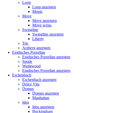
Loop
Loop anzeigen
Monis
Move
Move anzeigen
Move weiss
Swingline
Swingline anzeigen
Liberty
Tric
Arzberg anzeigen
Englisches Porzellan
Englisches Porzellan anzeigen
Spode
Wedgwood
Englisches Porzellan anzeigen
Eschenbach
Eschenbach anzeigen
Dolce Vita
Domus
Domus anzeigen
Manhattan
Idea
Idea anzeigen
Buckingham