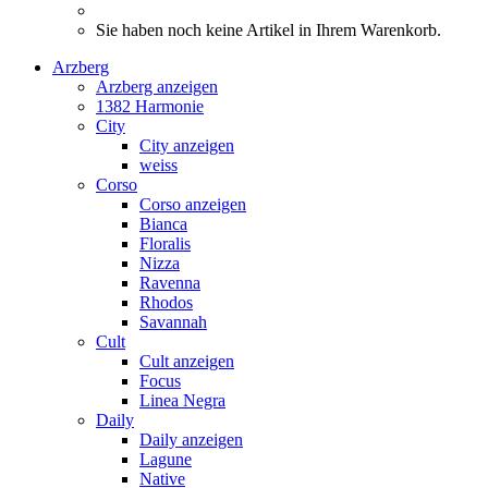
Sie haben noch keine Artikel in Ihrem Warenkorb.
Arzberg
Arzberg anzeigen
1382 Harmonie
City
City anzeigen
weiss
Corso
Corso anzeigen
Bianca
Floralis
Nizza
Ravenna
Rhodos
Savannah
Cult
Cult anzeigen
Focus
Linea Negra
Daily
Daily anzeigen
Lagune
Native