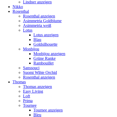
Lindner anzeigen
Nikko
Rosenthal
Rosenthal anzeigen
Asimmetria Goldblume
Asimmetria weiß
Lotus
Lotus anzeigen
Blau
Goldsilhouette
Monbijou
Monbijou anzeigen
Grüne Ranke
Rambouillet
Sanssouci
Suomi Wihte Orchid
Rosenthal anzeigen
Thomas
Thomas anzeigen
Easy Living
Loft
Prima
Tournee
Tournee anzeigen
Bleu