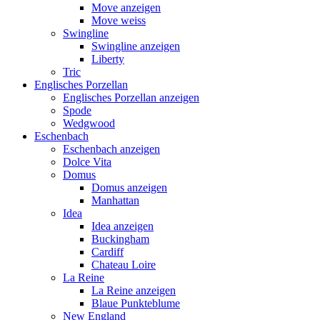
Move anzeigen
Move weiss
Swingline
Swingline anzeigen
Liberty
Tric
Englisches Porzellan
Englisches Porzellan anzeigen
Spode
Wedgwood
Eschenbach
Eschenbach anzeigen
Dolce Vita
Domus
Domus anzeigen
Manhattan
Idea
Idea anzeigen
Buckingham
Cardiff
Chateau Loire
La Reine
La Reine anzeigen
Blaue Punkteblume
New England