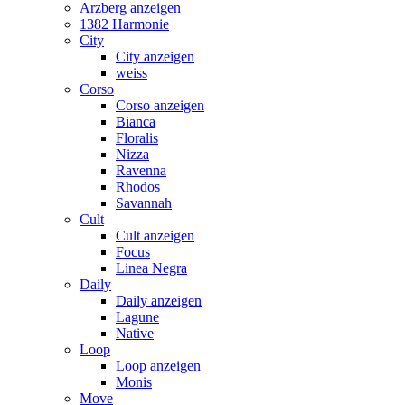
Arzberg anzeigen
1382 Harmonie
City
City anzeigen
weiss
Corso
Corso anzeigen
Bianca
Floralis
Nizza
Ravenna
Rhodos
Savannah
Cult
Cult anzeigen
Focus
Linea Negra
Daily
Daily anzeigen
Lagune
Native
Loop
Loop anzeigen
Monis
Move