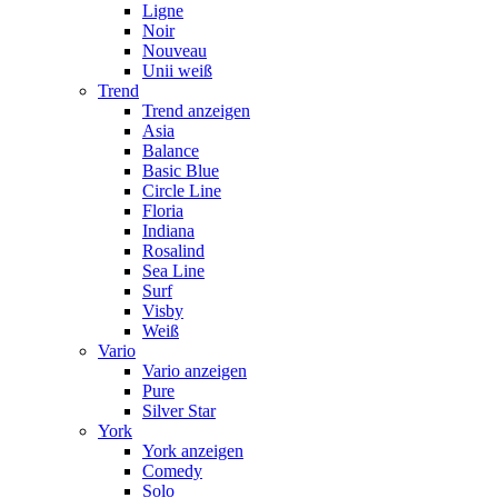
Ligne
Noir
Nouveau
Unii weiß
Trend
Trend anzeigen
Asia
Balance
Basic Blue
Circle Line
Floria
Indiana
Rosalind
Sea Line
Surf
Visby
Weiß
Vario
Vario anzeigen
Pure
Silver Star
York
York anzeigen
Comedy
Solo