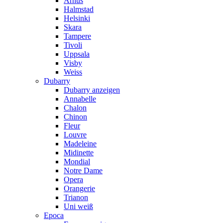
Arhus
Halmstad
Helsinki
Skara
Tampere
Tivoli
Uppsala
Visby
Weiss
Dubarry
Dubarry anzeigen
Annabelle
Chalon
Chinon
Fleur
Louvre
Madeleine
Midinette
Mondial
Notre Dame
Opera
Orangerie
Trianon
Uni weiß
Epoca