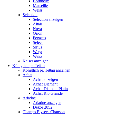
Bornholm
Marseille
Weiss
Selection
Selection anzeigen
Altair
Nova
Orion
Pegasus
Select
Sirius
Wega
Weiss
Kaiser anzeigen
Königlich pr. Tettau
Königlich pr. Tettau anzeigen
Achat
Achat anzeigen
Achat Diamant
Achat Diamant Platin
Achat Rio Grande
Ariadne
Ariadne anzeigen
Dekor 2852
Champs Elysees Chanson